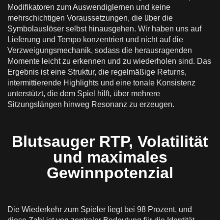
Modifikatoren zum Auswendiglernen und keine
mehrschichtigen Voraussetzungen, die über die
Symbolauslöser selbst hinausgehen. Wir haben uns auf
Lieferung und Tempo konzentriert und nicht auf die
Verzweigungsmechanik, sodass die herausragenden
Momente leicht zu erkennen und zu wiederholen sind. Das
Ergebnis ist eine Struktur, die regelmäßige Returns,
intermittierende Highlights und eine tonale Konsistenz
unterstützt, die dem Spiel hilft, über mehrere
Sitzungslängen hinweg Resonanz zu erzeugen.
Blutsauger RTP, Volatilität
und maximales
Gewinnpotenzial
Die Wiederkehr zum Spieler liegt bei 98 Prozent, und