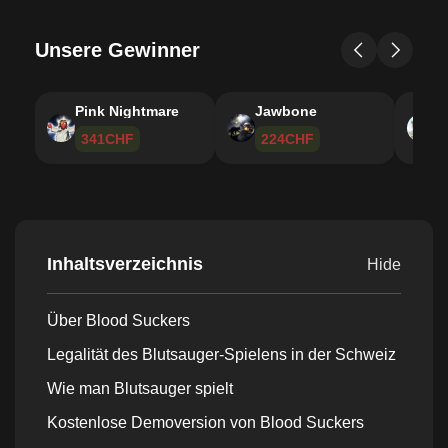
Unsere Gewinner
Pink Nightmare
Jawbone
D
341CHF
224CHF
Inhaltsverzeichnis
Hide
Über Blood Suckers
Legalität des Blutsauger-Spielens in der Schweiz
Wie man Blutsauger spielt
Kostenlose Demoversion von Blood Suckers