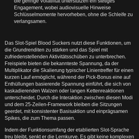
die geringe Volatilität unterstützen ein stetiges
Engagement, wobei audiovisuelle Hinweise
Schlüsselmomente hervorheben, ohne die Schleife zu
verlangsamen.
Das Slot-Spiel Blood Suckers nutzt diese Funktionen, um
die Grundrenditen zu stärken und das Spiel mit
zufriedenstellenden Aktivitätsschüben zu unterbrechen.
Freispiele bieten die bekannteste Spannung, da der
Multiplikator die Skalierung typischer Linientreffer für einen
kurzen Lauf ermöglicht, während der Pick-Bonus eine auf
Enthüllungen basierende Spannung einführt, die sich von
kaskadierenden Walzen oder langen Kettenreaktionen
unterscheidet. Durch die Interaktion zwischen diesen Modi
und dem 25-Zeilen-Framework bleiben die Sitzungen
geerdet, mit konsistenter Basisaktion und einprägsamen
Spikes, die zum Thema passen.
Indem der Funktionsumfang der etablierten Slot-Sprache
treu bleibt, senkt er die Lernkurve. Es gibt keine komplexen