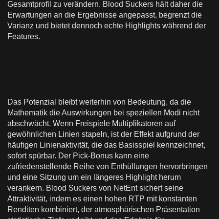
Gesamtprofil zu verändern. Blood Suckers hält daher die
Erwartungen an die Ergebnisse angepasst, begrenzt die
Varianz und bietet dennoch echte Highlights während der
Features.
Das Potenzial bleibt weiterhin von Bedeutung, da die
Mathematik die Auswirkungen bei speziellen Modi nicht
abschwächt. Wenn Freispiele Multiplikatoren auf
gewöhnlichen Linien stapeln, ist der Effekt aufgrund der
häufigen Linienaktivität, die das Basisspiel kennzeichnet,
sofort spürbar. Der Pick-Bonus kann eine
zufriedenstellende Reihe von Enthüllungen hervorbringen
und eine Sitzung um ein längeres Highlight herum
verankern. Blood Suckers von NetEnt sichert seine
Attraktivität, indem es einen hohen RTP mit konstanten
Renditen kombiniert, der atmosphärischen Präsentation