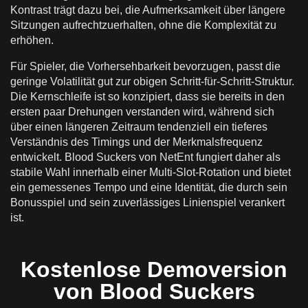
Kontrast trägt dazu bei, die Aufmerksamkeit über längere
Sitzungen aufrechtzuerhalten, ohne die Komplexität zu
erhöhen.
Für Spieler, die Vorhersehbarkeit bevorzugen, passt die
geringe Volatilität gut zur obigen Schritt-für-Schritt-Struktur.
Die Kernschleife ist so konzipiert, dass sie bereits in den
ersten paar Drehungen verstanden wird, während sich
über einen längeren Zeitraum tendenziell ein tieferes
Verständnis des Timings und der Merkmalsfrequenz
entwickelt. Blood Suckers von NetEnt fungiert daher als
stabile Wahl innerhalb einer Multi-Slot-Rotation und bietet
ein gemessenes Tempo und eine Identität, die durch sein
Bonusspiel und sein zuverlässiges Linienspiel verankert
ist.
Kostenlose Demoversion
von Blood Suckers