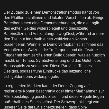
Der Zugang zu einem Demonstrationsmodus hängt von
den Plattformrichtlinien und lokalen Vorschriften ab. Einige
Betreiber bieten eine Demoumgebung an, die die Logik
des echten Geldes widerspiegelt und gleichzeitig
Bareinsätze und Auszahlungen weglässt, während andere
den Titel nur innerhalb eines verifizierten Kontos
präsentieren. Wenn eine Demo verfügbar ist, stimmen das
Verhalten der Walzen, die Trefferquote und die Feature-
Trigger mit dem zertifizierten Build überein, was es nützlich
macht, um Tempo, Symbolverteilung und das Gefühl des
Bonusspiels zu verstehen. Diese Parität ist Teil des
Designs, sodass frühe Eindrücke das letztendliche
Echtgelderlebnis widerspiegeln.
In regulierten Märkten kann der Demo-Zugang auf
registrierte Konten beschränkt oder hinter Maßnahmen zur
Altersbestätigung geschützt sein, und diese Regeln liegen
außerhalb des Spiels selbst. Der Schwerpunkt liegt von
unserer Seite darauf, sicherzustellen, dass Spin-