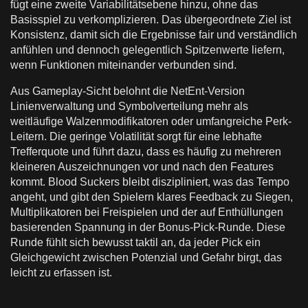
fügt eine zweite Variabilitätsebene hinzu, ohne das
Basisspiel zu verkomplizieren. Das übergeordnete Ziel ist
Konsistenz, damit sich die Ergebnisse fair und verständlich
anfühlen und dennoch gelegentlich Spitzenwerte liefern,
wenn Funktionen miteinander verbunden sind.
Aus Gameplay-Sicht belohnt die NetEnt-Version
Linienverwaltung und Symbolverteilung mehr als
weitläufige Walzenmodifikatoren oder umfangreiche Perk-
Leitern. Die geringe Volatilität sorgt für eine lebhafte
Trefferquote und führt dazu, dass es häufig zu mehreren
kleineren Auszeichnungen vor und nach den Features
kommt. Blood Suckers bleibt diszipliniert, was das Tempo
angeht, und gibt den Spielern klares Feedback zu Siegen,
Multiplikatoren bei Freispielen und der auf Enthüllungen
basierenden Spannung in der Bonus-Pick-Runde. Diese
Runde fühlt sich bewusst taktil an, da jeder Pick ein
Gleichgewicht zwischen Potenzial und Gefahr birgt, das
leicht zu erfassen ist.