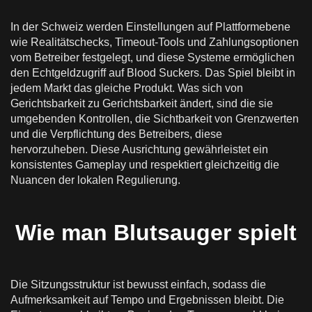
In der Schweiz werden Einstellungen auf Plattformebene
wie Realitätschecks, Timeout-Tools und Zahlungsoptionen
vom Betreiber festgelegt, und diese Systeme ermöglichen
den Echtgeldzugriff auf Blood Suckers. Das Spiel bleibt in
jedem Markt das gleiche Produkt. Was sich von
Gerichtsbarkeit zu Gerichtsbarkeit ändert, sind die sie
umgebenden Kontrollen, die Sichtbarkeit von Grenzwerten
und die Verpflichtung des Betreibers, diese
hervorzuheben. Diese Ausrichtung gewährleistet ein
konsistentes Gameplay und respektiert gleichzeitig die
Nuancen der lokalen Regulierung.
Wie man Blutsauger spielt
Die Sitzungsstruktur ist bewusst einfach, sodass die
Aufmerksamkeit auf Tempo und Ergebnissen bleibt. Die