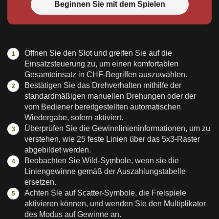
Beginnen Sie mit dem Spielen
Öffnen Sie den Slot und greifen Sie auf die
Einsatzsteuerung zu, um einen komfortablen
Gesamteinsatz in CHF-Begriffen auszuwählen.
Bestätigen Sie das Drehverhalten mithilfe der
standardmäßigen manuellen Drehungen oder der
vom Bediener bereitgestellten automatischen
Wiedergabe, sofern aktiviert.
Überprüfen Sie die Gewinnlinieninformationen, um zu
verstehen, wie 25 feste Linien über das 5x3-Raster
abgebildet werden.
Beobachten Sie Wild-Symbole, wenn sie die
Liniengewinne gemäß der Auszahlungstabelle
ersetzen.
Achten Sie auf Scatter-Symbole, die Freispiele
aktivieren können, und wenden Sie den Multiplikator
des Modus auf Gewinne an.