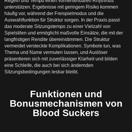
Regeln und Tempo einen vorhersehbaren Rhythmus
unterstützen. Ergebnisse mit geringem Risiko kommen
häufig vor, während der Freispielmodus und die
Auswahlfunktion für Struktur sorgen. In der Praxis passt
das moderate Sitzungstempo zu einer Vielzahl von
Spielstilen und ermöglicht maßvolle Einsätze, die mit der
langfristigen Rendite übereinstimmen. Die Struktur
vermeidet versteckte Komplikationen. Symbole tun, was
Thema und Name vermuten lassen, und Auslöser
präsentieren sich mit zuverlässiger Klarheit und bilden
eine Schleife, die auch bei sich ändernden
Sitzungsbedingungen lesbar bleibt.
Funktionen und
Bonusmechanismen von
Blood Suckers