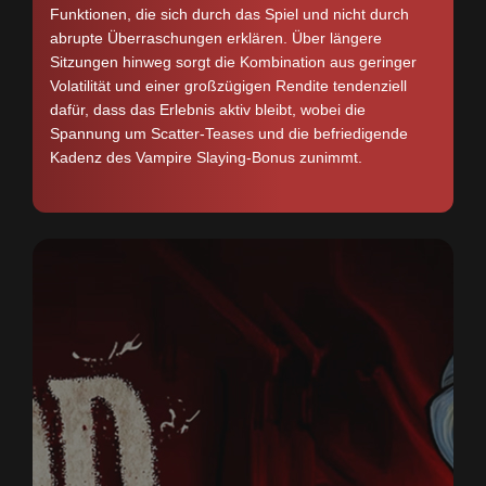
Funktionen, die sich durch das Spiel und nicht durch
abrupte Überraschungen erklären. Über längere
Sitzungen hinweg sorgt die Kombination aus geringer
Volatilität und einer großzügigen Rendite tendenziell
dafür, dass das Erlebnis aktiv bleibt, wobei die
Spannung um Scatter-Teases und die befriedigende
Kadenz des Vampire Slaying-Bonus zunimmt.